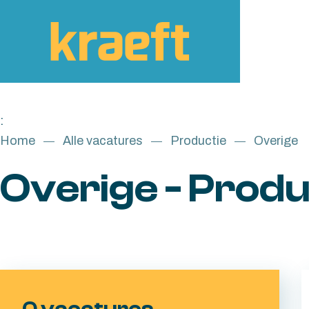
Skip to content
:
Home
Alle vacatures
Productie
Overige
Overige - Produ