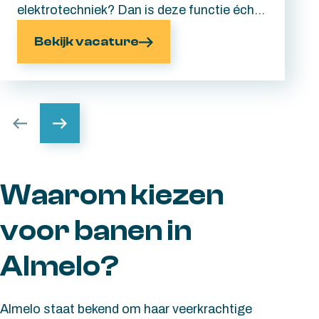
elektrotechniek? Dan is deze functie écht
iets voor jou. Jij gaat aan de slag als
Bekijk vacature
Cleanroom Monteur en werkt mee aan de
assemblage van hoogwaardige hightech
systemen. Je werkt met kleine
componenten, technische tekeningen en
fijnmechanische assemblages die vragen
om een vaste hand. Hoe nauwkeuriger het
werk, hoe meer energie jij ervan krijgt.
Waarom kiezen
voor banen in
Almelo?
Almelo staat bekend om haar veerkrachtige