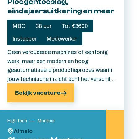
Ploegentoeslag,
eindejaarsuitkering en meer
MBO
38 uur
Tot €3600
Instapper
Medewerker
Geen verouderde machines of eentonig
werk, maar een modern en hoog
geautomatiseerd productieproces waarin
jouw technische inzicht écht het verschil
maakt. Je werkt mee aan hoogwaardige
Bekijk vacature
stalen onderdelen die wereldwijd worden
toegepast in verschillende industrieën.
Hard werken? Zeker. Maar wel samen met
High tech
Monteur
collega's die voor elkaar klaarstaan,
Almelo
houden van een directe aanpak én weten