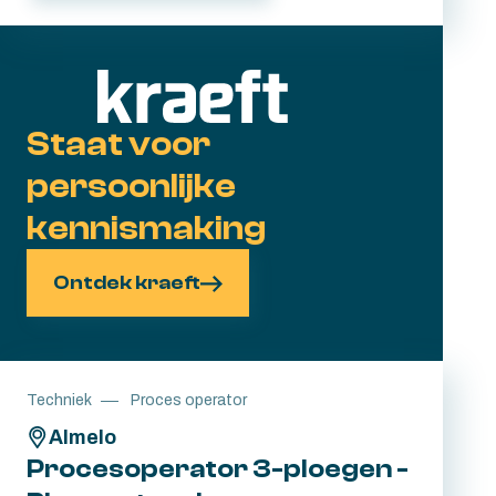
zomaar voor Porsche of BMW kunnen zijn.
Staat voor
persoonlijke
kennismaking
Ontdek kraeft
Techniek
Proces operator
Almelo
Procesoperator 3-ploegen -