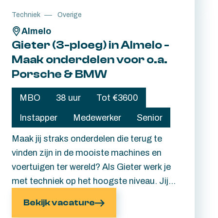
techniek, vakmanschap en teamwork
Techniek
Overige
samen. Hier worden dagelijks kwalitatieve
Almelo
stalen onderdelen gemaakt voor klanten
Gieter (3-ploeg) in Almelo -
over de hele wereld. Zin in een uitdaging
Maak onderdelen voor o.a.
met een ijzersterke toekomst? Lees snel
Porsche & BMW
verder.
MBO
38 uur
Tot €3600
Instapper
Medewerker
Senior
Maak jij straks onderdelen die terug te
vinden zijn in de mooiste machines en
voertuigen ter wereld? Als Gieter werk je
met techniek op het hoogste niveau. Jij
zorgt ervoor dat vloeibaar staal verandert
Bekijk vacature
in sterke, hoogwaardige onderdelen die