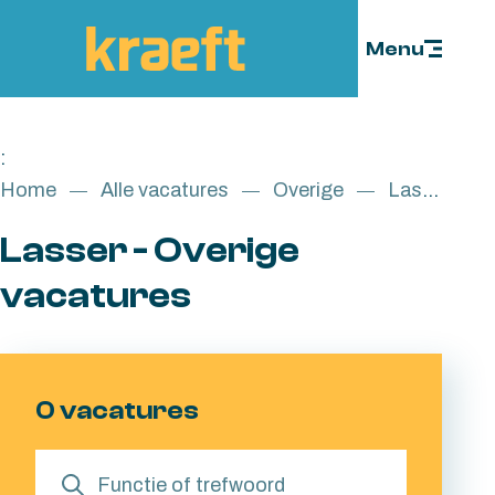
Skip to content
Menu
:
Home
Alle vacatures
Overige
Lasser
Lasser - Overige
vacatures
0 vacatures