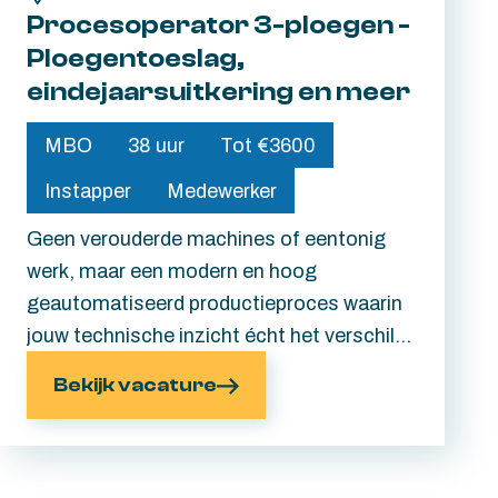
Procesoperator 3-ploegen -
Ploegentoeslag,
eindejaarsuitkering en meer
MBO
38 uur
Tot €3600
Instapper
Medewerker
Geen verouderde machines of eentonig
werk, maar een modern en hoog
geautomatiseerd productieproces waarin
jouw technische inzicht écht het verschil
maakt. Je werkt mee aan hoogwaardige
Bekijk vacature
stalen onderdelen die wereldwijd worden
toegepast in verschillende industrieën.
Hard werken? Zeker. Maar wel samen met
collega's die voor elkaar klaarstaan,