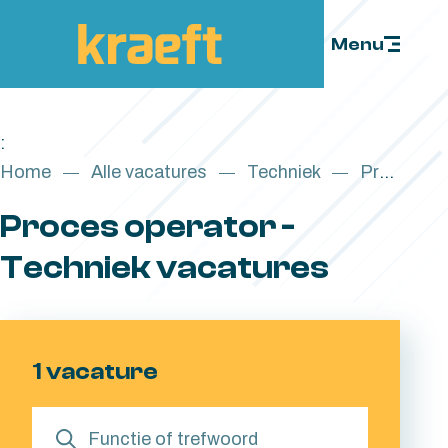
Skip to content
Menu
:
Home
Alle vacatures
Techniek
Proces operator
Proces operator -
Techniek vacatures
1 vacature