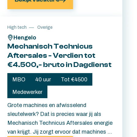
storing ontstaat. En jouw inzet blijft hier
niet onopgemerkt. Je wordt goed beloond
met ploegentoeslag, een maandelijkse
High tech
Overige
bonus, een 13e maand, én volop ruimte om
Hengelo
jezelf verder te ontwikkelen.
Mechanisch Technicus
Aftersales - Verdien tot
€4.500,- bruto in Dagdienst
MBO
40 uur
Tot €4500
Medewerker
Grote machines en afwisselend
sleutelwerk? Dat is precies waar jij als
Mechanisch Technicus Aftersales energie
van krijgt. Jij zorgt ervoor dat machines na