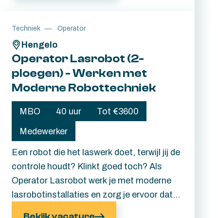
moderne hightech bedrijf in Hengelo is
opzoek naar een enthousiaste collega,
Techniek
Operator
iemand met passie voor techniek. Klinkt dit
Hengelo
als iets voor jou? Lees snel verder.
Operator Lasrobot (2-
ploegen) - Werken met
Moderne Robottechniek
MBO
40 uur
Tot €3600
Medewerker
Een robot die het laswerk doet, terwijl jij de
controle houdt? Klinkt goed toch? Als
Operator Lasrobot werk je met moderne
lasrobotinstallaties en zorg je ervoor dat
het productieproces soepel blijft draaien.
Bekijk vacature