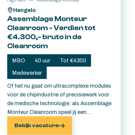
High tech
Assemblage-monteur
blijven. Sleutelen aan jouw toekomst?
Hengelo
Lees snel verder.
Assemblage Monteur
Cleanroom - Verdien tot
€4.300,- bruto in de
Cleanroom
MBO
40 uur
Tot €4300
Medewerker
Of het nu gaat om ultracomplexe modules
voor de chipindustrie of precisiewerk voor
de medische technologie: als Assemblage
Monteur Cleanroom speel jij een
belangrijke rol in het assembleren van onze
Bekijk vacature
hoogwaardige technische producten. Dit