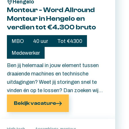
Hengelo
Monteur - Word Allround
Monteur in Hengelo en
verdien tot €4.300 bruto
MBO
40 uur
Tot €4300
Medewerker
Ben jij helemaal in jouw element tussen
draaiende machines en technische
uitdagingen? Weet jij storingen snel te
vinden én op te lossen? Dan zoeken wij
jou. Als Allround Monteur ben jij onmisbaar
Bekijk vacature
voor onze fabriek in Hengelo. Je voert
onderhoud uit, verhelpt storingen en zorgt
ervoor dat onze installaties in topconditie