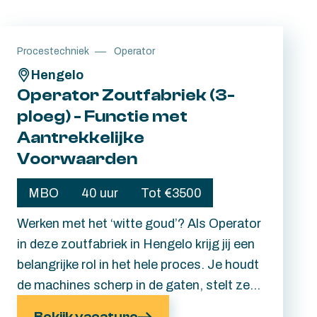
Procestechniek
Operator
Hengelo
Operator Zoutfabriek (3-
ploeg) - Functie met
Aantrekkelijke
Voorwaarden
MBO
40 uur
Tot €3500
Werken met het ‘witte goud’? Als Operator
in deze zoutfabriek in Hengelo krijg jij een
belangrijke rol in het hele proces. Je houdt
de machines scherp in de gaten, stelt ze
in, bouwt ze om en grijpt in wanneer er een
Bekijk vacature