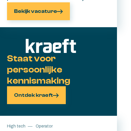
team en houdt de logistieke processen
Bekijk vacature
rondom de ontwikkeling van onbemande
luchtvaartsystemen strak en soepel.
Staat voor
persoonlijke
kennismaking
Ontdek kraeft
High tech
Operator