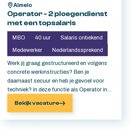
Almelo
Operator - 2 ploegendienst
met een topsalaris
MBO
40 uur
Salaris onbekend
Medewerker
Nederlandssprekend
Werk jij graag gestructureerd en volgens
concrete werkinstructies? Ben je
daarnaast secuur en heb je gevoel voor
techniek? In deze functie als Operator in
Almelo ga jij aan de slag in een schone en
Bekijk vacature
gecontroleerde werkomgeving waar elk
detail telt. Hier maak jij écht het verschil in
het productieproces van hoogwaardige
onderdelen voor de hightechindustrie.