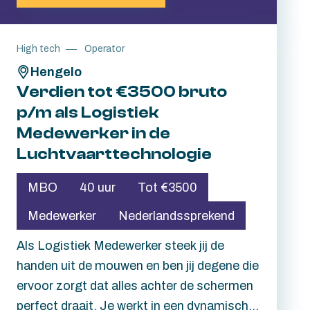
schone en gecontroleerde
werkomgeving waar elk detail telt.
High tech
Operator
Hier maak jij écht het verschil in het
Hengelo
productieproces van hoogwaardige
Verdien tot €3500 bruto
onderdelen voor de
p/m als Logistiek
hightechindustrie. ETC staat
Medewerker in de
wereldwijd bekend om haar
Luchtvaarttechnologie
innovatieve technologie en biedt jou
de kans om te werken binnen een
MBO
40 uur
Tot €3500
unieke hightech omgeving waar
Medewerker
Nederlandssprekend
kwaliteit, veiligheid en ontwikkeling
centraal staan. Meer weten? Lees
Als Logistiek Medewerker steek jij de
dan gauw verder.
handen uit de mouwen en ben jij degene die
ervoor zorgt dat alles achter de schermen
perfect draait. Je werkt in een dynamisch