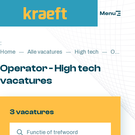
Skip to content
Menu
:
Home
Alle vacatures
High tech
Operator
Operator - High tech
vacatures
3 vacatures