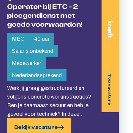
Operator bij ETC - 2
ploegendienst met
goede voorwaarden!
MBO
40 uur
Salaris onbekend
Medewerker
Nederlandssprekend
Top vacature
Werk jij graag gestructureerd en
volgens concrete werkinstructies?
Ben je daarnaast secuur en heb je
gevoel voor techniek? In deze
functie als Operator bij ETC in
Bekijk vacature
Almelo ga jij aan de slag in een