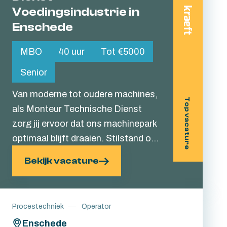
Voedingsindustrie in
Enschede
MBO
40 uur
Tot €5000
Senior
Van moderne tot oudere machines,
Top vacature
als Monteur Technische Dienst
zorg jij ervoor dat ons machinepark
optimaal blijft draaien. Stilstand of
een storing? Stilstand? Dat is voor
Bekijk vacature
jou vooral een uitdaging die je graag
oplost. Je gaat aan de slag in
Enschede, midden in de
Procestechniek
Operator
foodindustrie, waar je elke dag
Enschede
meebouwt aan producten die je