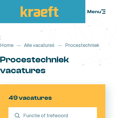
Skip to content
Menu
:
Home
Alle vacatures
Procestechniek
Procestechniek
vacatures
49 vacatures