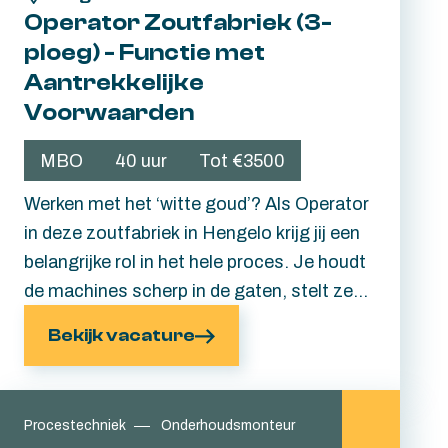
Operator Zoutfabriek (3-
ploeg) - Functie met
Aantrekkelijke
Voorwaarden
MBO
40 uur
Tot €3500
Werken met het ‘witte goud’? Als Operator
in deze zoutfabriek in Hengelo krijg jij een
belangrijke rol in het hele proces. Je houdt
de machines scherp in de gaten, stelt ze
in, bouwt ze om en grijpt in wanneer er een
Bekijk vacature
storing ontstaat. En jouw inzet blijft hier
niet onopgemerkt. Je wordt goed beloond
met ploegentoeslag, een maandelijkse
Procestechniek
Onderhoudsmonteur
bonus, een 13e maand, én volop ruimte om