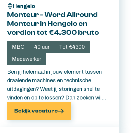
Hengelo
uitdaging? Lees gauw verder.
Monteur - Word Allround
Monteur in Hengelo en
verdien tot €4.300 bruto
MBO
40 uur
Tot €4300
Medewerker
Ben jij helemaal in jouw element tussen
draaiende machines en technische
uitdagingen? Weet jij storingen snel te
vinden én op te lossen? Dan zoeken wij
jou. Als Allround Monteur ben jij onmisbaar
Bekijk vacature
voor onze fabriek in Hengelo. Je voert
onderhoud uit, verhelpt storingen en zorgt
ervoor dat onze installaties in topconditie