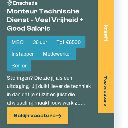
Enschede
jezelf verder te ontwikkelen.
Monteur Technische
Dienst - Veel Vrijheid +
Goed Salaris
MBO
36 uur
Tot €6500
Instapper
Medewerker
Senior
Storingen? Die zie jij als een
Top vacature
uitdaging. Jij duikt liever de techniek
in dan dat je stilzit en juist die
afwisseling maakt jouw werk zo
leuk. En het wordt nog beter: samen
Bekijk vacature
met twee collega's vorm jij de
Technische Dienst van dit Twentse