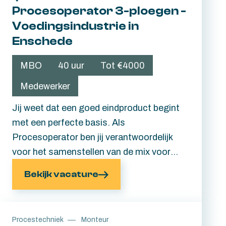
Procesoperator 3-ploegen -
later in supermarkten door heel
Voedingsindustrie in
Europa terugziet. Een omgeving
Enschede
waar jouw technische expertise
direct het verschil maken en jij
MBO
40 uur
Tot €4000
ervoor zorgt dat alles blijft draaien
Medewerker
zoals het hoort. Lees snel verder en
ontdek wat deze uitdaging jou te
Jij weet dat een goed eindproduct begint
bieden heeft.
met een perfecte basis. Als
Procesoperator ben jij verantwoordelijk
voor het samenstellen van de mix voor
plantaardige producten die uiteindelijk in
Bekijk vacature
supermarkten door heel Europa
terechtkomen. Een afwisselende functie
waarin je werkt met moderne én klassieke
Procestechniek
Monteur
machines. Klaar voor een nieuwe