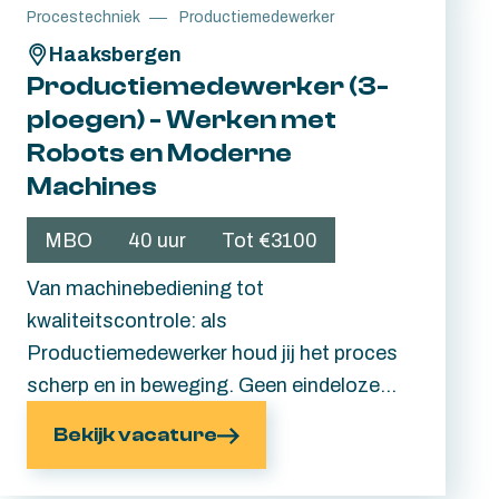
Procestechniek
Productiemedewerker
blijven. Sleutelen aan jouw toekomst?
Haaksbergen
Lees snel verder.
Productiemedewerker (3-
ploegen) - Werken met
Robots en Moderne
Machines
MBO
40 uur
Tot €3100
Van machinebediening tot
kwaliteitscontrole: als
Productiemedewerker houd jij het proces
scherp en in beweging. Geen eindeloze
dagen achter een bureau, maar lekker
Bekijk vacature
actief bezig zijn, samen knallen en trots
zijn op wat je aan het einde van de dag hebt