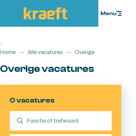
Skip to content
Menu
:
Home
Alle vacatures
Overige
Overige vacatures
0 vacatures