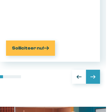
Samen bouwen, scherp blijven en
ondertussen ook gewoon plezier maken op
de werkvloer. Heb jij commerciële ervaring
en krijg je energie van het opbouwen van
iets nieuws in deze regio? Dan is dit jouw
kans.
Solliciteer nu!
Vorige
Volgen