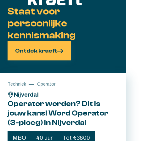
voor de rest. Tijdens een interne opleiding
Staat voor
van 4 maanden word je stap voor stap
klaargestoomd om zelfstandig als
persoonlijke
Operator A of B aan de slag te gaan.
kennismaking
Ontdek kraeft
Techniek
Operator
Nijverdal
Operator worden? Dit is
jouw kans! Word Operator
(3-ploeg) in Nijverdal
MBO
40 uur
Tot €3800