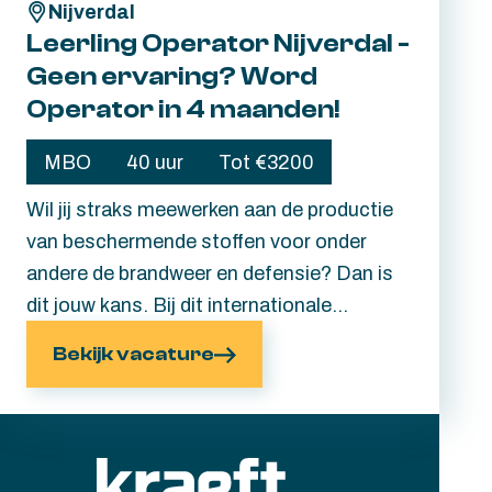
Nijverdal
jezelf verder te ontwikkelen.
Leerling Operator Nijverdal -
Geen ervaring? Word
Operator in 4 maanden!
MBO
40 uur
Tot €3200
Wil jij straks meewerken aan de productie
van beschermende stoffen voor onder
andere de brandweer en defensie? Dan is
dit jouw kans. Bij dit internationale
familiebedrijf in Nijverdal leer je het vak van
Bekijk vacature
Operator gewoon in de praktijk. Ervaring is
niet nodig. Als jij technisch bent
aangelegd, graag de handen uit de
mouwen steekt en wilt leren, zorgen wij