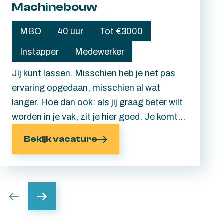
Machinebouw
MBO
40 uur
Tot €3000
Instapper
Medewerker
Jij kunt lassen. Misschien heb je net pas
ervaring opgedaan, misschien al wat
langer. Hoe dan ook: als jij graag beter wilt
worden in je vak, zit je hier goed. Je komt
terecht in een nuchter team waar hard
Bekijk vacature
wordt gewerkt, veel wordt gelachen en
collega's voor elkaar klaarstaan. En om
jouw werkdag nog iets leuker te maken, heb
jij de keuze of je om 07:00 of 08:00 uur
start.