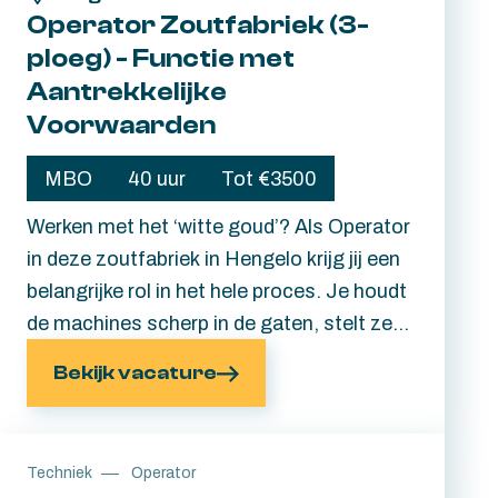
Operator Zoutfabriek (3-
ploeg) - Functie met
Aantrekkelijke
Voorwaarden
MBO
40 uur
Tot €3500
Werken met het ‘witte goud’? Als Operator
in deze zoutfabriek in Hengelo krijg jij een
belangrijke rol in het hele proces. Je houdt
de machines scherp in de gaten, stelt ze
in, bouwt ze om en grijpt in wanneer er een
Bekijk vacature
storing ontstaat. En jouw inzet blijft hier
niet onopgemerkt. Je wordt goed beloond
met ploegentoeslag, een maandelijkse
Techniek
Operator
bonus, een 13e maand, én volop ruimte om