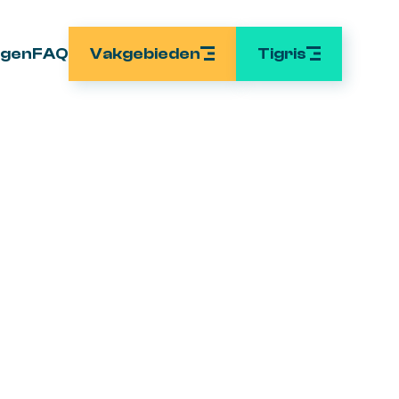
Vakgebieden
Tigris
ngen
FAQ