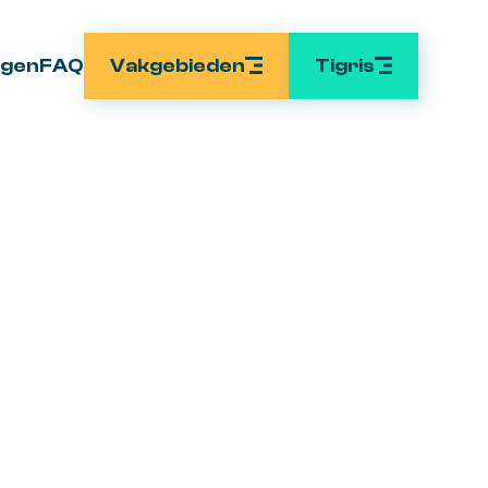
Vakgebieden
Tigris
ngen
FAQ