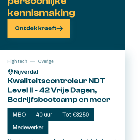
persoonlijke
kennismaking
Ontdek kraeft
High tech
Overige
Nijverdal
Kwaliteitscontroleur NDT
Level II - 42 Vrije Dagen,
Bedrijfsbootcamp en meer
MBO
40 uur
Tot €3250
Medewerker