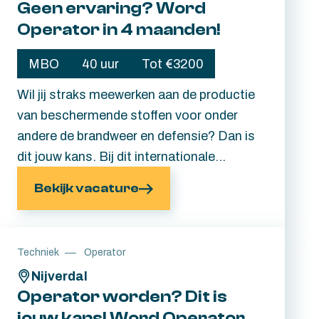
Geen ervaring? Word
Operator in 4 maanden!
MBO
40 uur
Tot €3200
Wil jij straks meewerken aan de productie
van beschermende stoffen voor onder
andere de brandweer en defensie? Dan is
dit jouw kans. Bij dit internationale
familiebedrijf in Nijverdal leer je het vak van
Bekijk vacature
Operator gewoon in de praktijk. Ervaring is
niet nodig. Als jij technisch bent
aangelegd, graag de handen uit de
Techniek
Operator
mouwen steekt en wilt leren, zorgen wij
Nijverdal
voor de rest. Tijdens een interne opleiding
Operator worden? Dit is
van 4 maanden word je stap voor stap
jouw kans! Word Operator