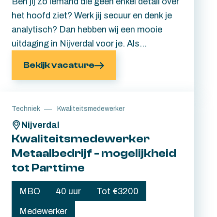
Ben jij zo iemand die geen enkel detail over
het hoofd ziet? Werk jij secuur en denk je
analytisch? Dan hebben wij een mooie
uitdaging in Nijverdal voor je. Als
Kwaliteitscontroleur NDT Level II zorg jij
Bekijk vacature
ervoor dat hoogwaardige
composietmaterialen voldoen aan de
strengste kwaliteitseisen, voordat ze
Techniek
Kwaliteitsmedewerker
worden toegepast in onder andere de
Nijverdal
luchtvaart en defensie. Nieuwsgierig of
Kwaliteitsmedewerker
deze functie bij jou past? Lees snel verder.
Metaalbedrijf - mogelijkheid
tot Parttime
MBO
40 uur
Tot €3200
Medewerker