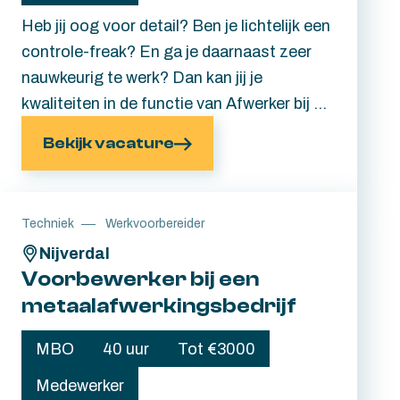
Heb jij oog voor detail? Ben je lichtelijk een
controle-freak? En ga je daarnaast zeer
nauwkeurig te werk? Dan kan jij je
kwaliteiten in de functie van Afwerker bij dit
metaalafwerkingsbedrijf in Nijverdal zeker
Bekijk vacature
weten goed kwijt. Met een mooi
maandsalaris en de mogelijkheid om jezelf
verder te ontwikkelen binnen dit
Techniek
Werkvoorbereider
familiebedrijf is dit een top baan en
Nijverdal
topwerkgever. Meer weten? Lees gauw
Voorbewerker bij een
verder. Ervaring is overigens geen must.
metaalafwerkingsbedrijf
MBO
40 uur
Tot €3000
Medewerker