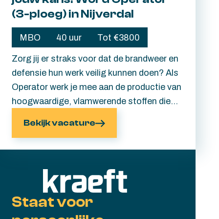
klaargestoomd om zelfstandig als
(3-ploeg) in Nijverdal
Operator A of B aan de slag te gaan.
MBO
40 uur
Tot €3800
Zorg jij er straks voor dat de brandweer en
defensie hun werk veilig kunnen doen? Als
Operator werk je mee aan de productie van
hoogwaardige, vlamwerende stoffen die
worden verwerkt in beschermende kleding
Bekijk vacature
voor onder andere de brandweer en
defensie. Een baan met impact dus.
Ervaring is mooi meegenomen, maar zeker
geen vereiste. Heb jij de motivatie om
jezelf te ontwikkelen? Dan zorgen wij voor
Staat voor
de juiste begeleiding én een interne
opleiding. Lees snel verder.