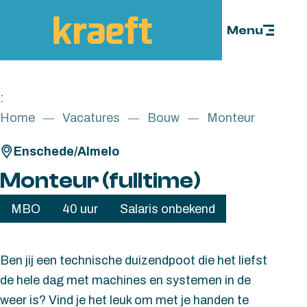
Skip to content
Menu
:
Home
Vacatures
Bouw
Monteur
Enschede/Almelo
Monteur (fulltime)
MBO
40 uur
Salaris onbekend
Ben jij een technische duizendpoot die het liefst
de hele dag met machines en systemen in de
weer is? Vind je het leuk om met je handen te