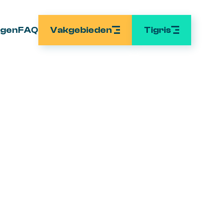
Vakgebieden
Tigris
ngen
FAQ